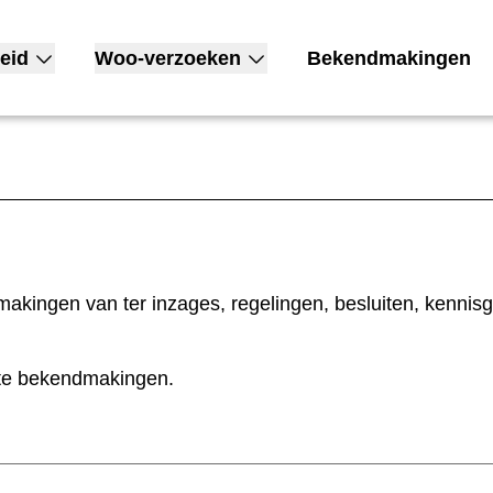
eid
Woo-verzoeken
Bekendmakingen
nu voor Open overheid
Toon submenu voor Woo-verzoeken
akingen van ter inzages, regelingen, besluiten, kennis
nte bekendmakingen.