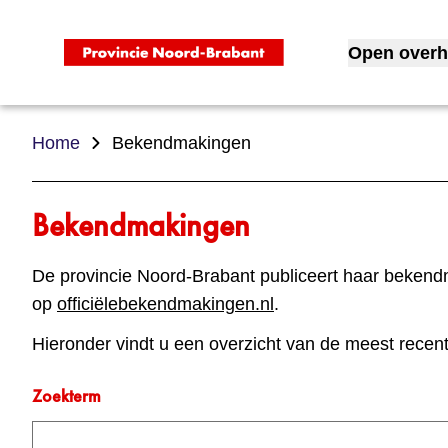
Open overh
Toon subme
Home
Bekendmakingen
Bekendmakingen
De provincie Noord-Brabant publiceert haar bekendm
op
officiëlebekendmakingen.nl
.
Hieronder vindt u een overzicht van de meest rece
Zoekterm