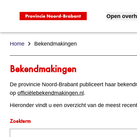
Open overh
Toon subme
Home
Bekendmakingen
Bekendmakingen
De provincie Noord-Brabant publiceert haar bekendm
op
officiëlebekendmakingen.nl
.
Hieronder vindt u een overzicht van de meest rece
Zoekterm