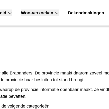
eid
Woo-verzoeken
Bekendmakingen
nu voor Open overheid
Toon submenu voor Woo-verzoeken
r alle Brabanders. De provincie maakt daarom zoveel moge
de provincie haar besluiten tot stand brengt.
waarop de provincie informatie openbaar maakt. Je vind
atie bevatten.
 de volgende categorieën: