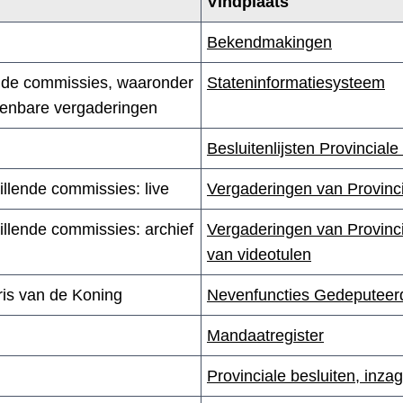
Vindplaats
Bekendmakingen
lende commissies, waaronder
Stateninformatiesysteem
enbare vergaderingen
Besluitenlijsten Provinciale
llende commissies: live
Vergaderingen van Provinci
illende commissies: archief
Vergaderingen van Provinci
van videotulen
is van de Koning
Nevenfuncties Gedeputeer
Mandaatregister
Provinciale besluiten, inza