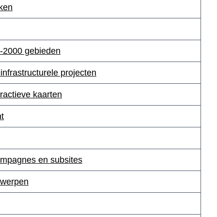
kken
a-2000 gebieden
infrastructurele projecten
ractieve kaarten
t
campagnes en subsites
rwerpen