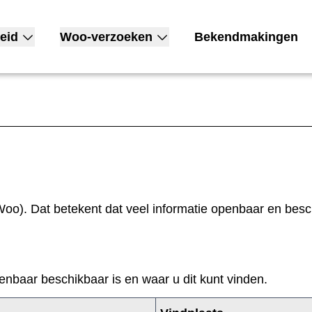
eid
Woo-verzoeken
Bekendmakingen
nu voor Open overheid
Toon submenu voor Woo-verzoeken
oo). Dat betekent dat veel informatie openbaar en besch
enbaar beschikbaar is en waar u dit kunt vinden.