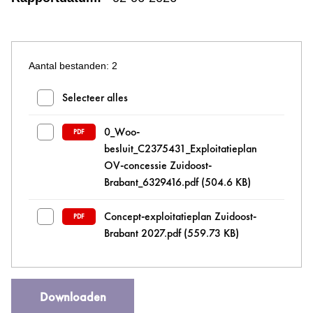
Aantal bestanden: 2
Bestanden en mappen selecteren
Selecteer alles
0_Woo-
PDF
besluit_C2375431_Exploitatieplan
OV-concessie Zuidoost-
Brabant_6329416.pdf
(504.6 KB)
Concept-exploitatieplan Zuidoost-
PDF
Brabant 2027.pdf
(559.73 KB)
Downloaden