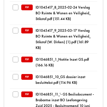
ID1045417_8_2025-02-24 Verslag
PDF
BO Ruimte & Wonen en Veiligheid_
Stikstof.pdf
(151.44 KB)
ID1045417_9_2025-03-17 Verslag
PDF
BO Ruimte & Wonen en Veiligheid_
Stikstof (W. Dirken) (1).pdf
(161.89
KB)
ID1046851_1_Notitie Inzet GS.pdf
PDF
(166.16 KB)
ID1046851_10_GS dossier inzet
PDF
besluittekst.pdf
(114.96 KB)
ID1046851_11_'- GS Beslisdocument -
PDF
Brabantse inzet BO Leefomgeving
Zuid 2025 - Besluitvormend 10 juni