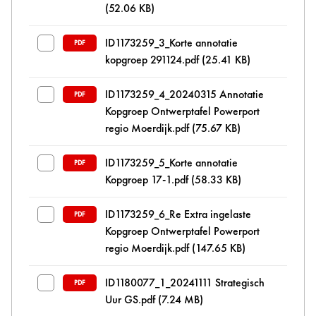
(52.06 KB)
ID1173259_3_Korte annotatie
PDF
kopgroep 291124.pdf
(25.41 KB)
ID1173259_4_20240315 Annotatie
PDF
Kopgroep Ontwerptafel Powerport
regio Moerdijk.pdf
(75.67 KB)
ID1173259_5_Korte annotatie
PDF
Kopgroep 17-1.pdf
(58.33 KB)
ID1173259_6_Re Extra ingelaste
PDF
Kopgroep Ontwerptafel Powerport
regio Moerdijk.pdf
(147.65 KB)
ID1180077_1_20241111 Strategisch
PDF
Uur GS.pdf
(7.24 MB)