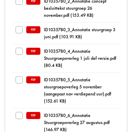
ID1035780_2_Annotatie concept
PDF
besluittekst stuurgroep 26
november.pdf
(153.49 KB)
ID1035780_3_Annotatie stuurgroep 3
PDF
juni.pdf
(103.91 KB)
ID1035780_4_Annotatie
PDF
Stuurgroepoverleg 1 juli def versie.pdf
(80.4 KB)
ID1035780_5_Annotatie
PDF
stuurgroepoverleg 5 november
(aangepast nav verdiepend uur).pdf
(152.61 KB)
ID1035780_6_Annotatie
PDF
Stuurgroepoverleg 27 augustus.pdf
(146.97 KB)