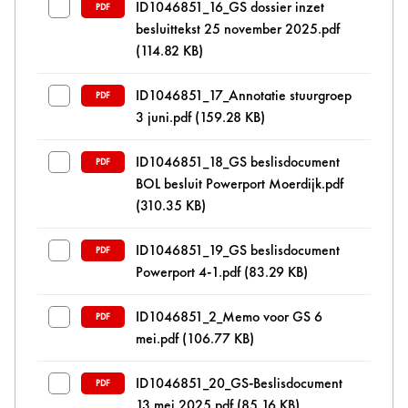
ID1046851_16_GS dossier inzet
PDF
besluittekst 25 november 2025.pdf
(114.82 KB)
ID1046851_17_Annotatie stuurgroep
PDF
3 juni.pdf
(159.28 KB)
ID1046851_18_GS beslisdocument
PDF
BOL besluit Powerport Moerdijk.pdf
(310.35 KB)
ID1046851_19_GS beslisdocument
PDF
Powerport 4-1.pdf
(83.29 KB)
ID1046851_2_Memo voor GS 6
PDF
mei.pdf
(106.77 KB)
ID1046851_20_GS-Beslisdocument
PDF
13 mei 2025.pdf
(85.16 KB)