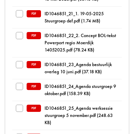
ID1046851_21_1. 19-05-2025
PDF
Stuurgroep def.pdf
(1.74 MB)
ID1046851_22_2. Concept BOL-tekst
PDF
Powerport regio Moerdijk
14052025.pdf
(78.24 KB)
ID1046851_23_Agenda bestuurlijk
PDF
overleg 10 juni.pdf
(37.18 KB)
ID1046851_24_Agenda stuurgroep 9
PDF
oktober.pdf
(158.39 KB)
ID1046851_25_Agenda werksessie
PDF
stuurgroep 5 november.pdf
(248.63
KB)