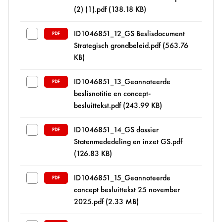
(2) (1).pdf
(138.18 KB)
ID1046851_12_GS Beslisdocument
PDF
Strategisch grondbeleid.pdf
(563.76
KB)
ID1046851_13_Geannoteerde
PDF
beslisnotitie en concept-
besluittekst.pdf
(243.99 KB)
ID1046851_14_GS dossier
PDF
Statenmededeling en inzet GS.pdf
(126.83 KB)
ID1046851_15_Geannoteerde
PDF
concept besluittekst 25 november
2025.pdf
(2.33 MB)