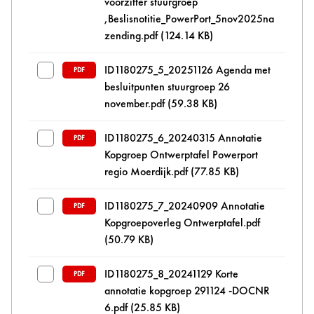
voorzitter stuurgroep
,Beslisnotitie_PowerPort_5nov2025na
zending.pdf
(124.14 KB)
ID1180275_5_20251126 Agenda met
PDF
besluitpunten stuurgroep 26
november.pdf
(59.38 KB)
ID1180275_6_20240315 Annotatie
PDF
Kopgroep Ontwerptafel Powerport
regio Moerdijk.pdf
(77.85 KB)
ID1180275_7_20240909 Annotatie
PDF
Kopgroepoverleg Ontwerptafel.pdf
(50.79 KB)
ID1180275_8_20241129 Korte
PDF
annotatie kopgroep 291124 -DOCNR
6.pdf
(25.85 KB)