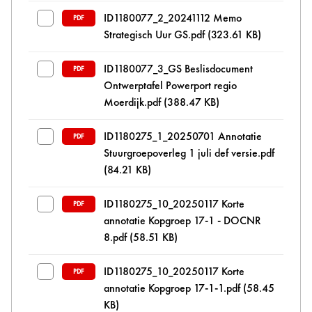
ID1180077_2_20241112 Memo
PDF
Strategisch Uur GS.pdf
(323.61 KB)
ID1180077_3_GS Beslisdocument
PDF
Ontwerptafel Powerport regio
Moerdijk.pdf
(388.47 KB)
ID1180275_1_20250701 Annotatie
PDF
Stuurgroepoverleg 1 juli def versie.pdf
(84.21 KB)
ID1180275_10_20250117 Korte
PDF
annotatie Kopgroep 17-1 - DOCNR
8.pdf
(58.51 KB)
ID1180275_10_20250117 Korte
PDF
annotatie Kopgroep 17-1-1.pdf
(58.45
KB)