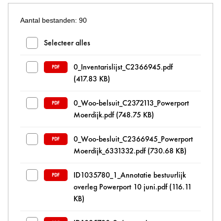
Aantal bestanden: 90
Bestanden en mappen selecteren
Selecteer alles
0_Inventarislijst_C2366945.pdf
PDF
(417.83 KB)
0_Woo-belsuit_C2372113_Powerport
PDF
Moerdijk.pdf
(748.75 KB)
0_Woo-besluit_C2366945_Powerport
PDF
Moerdijk_6331332.pdf
(730.68 KB)
ID1035780_1_Annotatie bestuurlijk
PDF
overleg Powerport 10 juni.pdf
(116.11
KB)